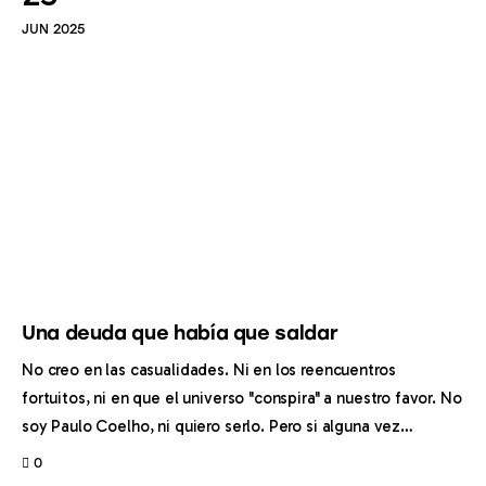
JUN 2025
Inicio
Una deuda que había que saldar
No creo en las casualidades. Ni en los reencuentros
Archivo
fortuitos, ni en que el universo "conspira" a nuestro favor. No
soy Paulo Coelho, ni quiero serlo. Pero si alguna vez…
Personajes
0
Autobiografía