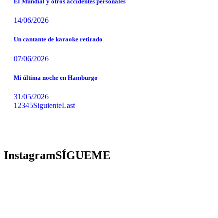
El Mundial y otros accidentes personales
14/06/2026
Un cantante de karaoke retirado
07/06/2026
Mi última noche en Hamburgo
31/05/2026
1
2
3
4
5
Siguiente
Last
Instagram
SÍGUEME