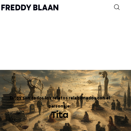
Inicio
Archivo
Personajes
Autobiografía
Estos son todos los relatos relacionados con el
Contacto
personaje:
Tita